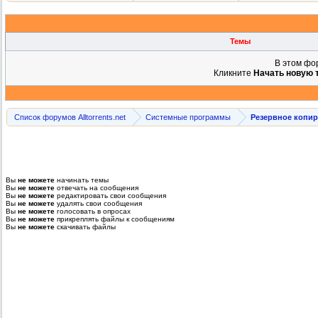
Темы
В этом фо
Кликните
Начать новую 
Список форумов Alltorrents.net
Системные программы
Резервное копи
Вы
не можете
начинать темы
Вы
не можете
отвечать на сообщения
Вы
не можете
редактировать свои сообщения
Вы
не можете
удалять свои сообщения
Вы
не можете
голосовать в опросах
Вы
не можете
прикреплять файлы к сообщениям
Вы
не можете
скачивать файлы