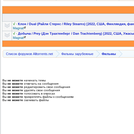
√
·
Клон / Dual (Райли Стернс / Riley Stearns) [2022, США, Финляндия, фа
Magnat
√
·
Добыча / Prey (Дэн Трахтенберг / Dan Trachtenberg
) [2022, США, Ужас
Magnat
Список форумов Alltorrents.net
Фильмы зарубежные
Фильмы
Вы
не можете
начинать темы
Вы
не можете
отвечать на сообщения
Вы
не можете
редактировать свои сообщения
Вы
не можете
удалять свои сообщения
Вы
не можете
голосовать в опросах
Вы
не можете
прикреплять файлы к сообщениям
Вы
не можете
скачивать файлы