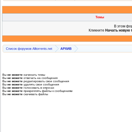
Темы
В этом фо
Кликните
Начать новую 
Список форумов Alltorrents.net
АРХИВ
Вы
не можете
начинать темы
Вы
не можете
отвечать на сообщения
Вы
не можете
редактировать свои сообщения
Вы
не можете
удалять свои сообщения
Вы
не можете
голосовать в опросах
Вы
не можете
прикреплять файлы к сообщениям
Вы
не можете
скачивать файлы