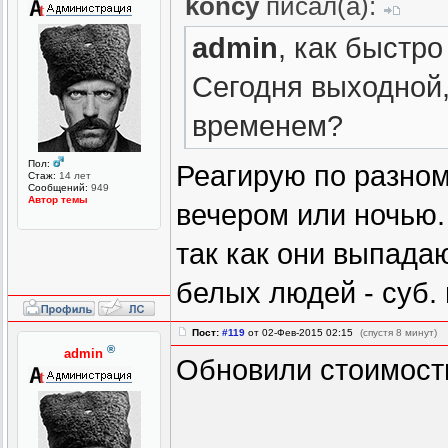
koncy
писал(а):
admin
, как быстро
Сегодня выходной,
временем?
Пол:
Реагирую по разном
Стаж:
14 лет
Сообщений:
949
Автор темы
вечером или ночью.
так как они выпадаю
белых людей - суб. 
Пост:
#119
от 02-Фев-2015 02:15
(спустя 8 минут)
®
admin
Обновили стоимость