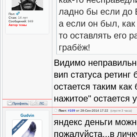
ладно бы если до 
Пол:
Стаж:
14 лет
а если он был, как
Сообщений:
949
Автор темы
то оставлять его 
грабёж!
Видимо неправильн
вип статуса ретинг 
остается таким как 
нажитое" остается у
Пост:
#109
от 28-Сен-2014 17:22
(спустя 3 часа)
Gudvin
яндекс деньги можн
пожалуйста...в личк