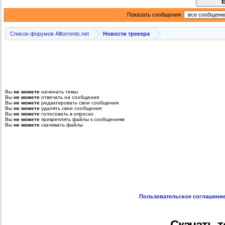
Показать сообщения:
Список форумов Alltorrents.net
Новости трекера
Вы
не можете
начинать темы
Вы
не можете
отвечать на сообщения
Вы
не можете
редактировать свои сообщения
Вы
не можете
удалять свои сообщения
Вы
не можете
голосовать в опросах
Вы
не можете
прикреплять файлы к сообщениям
Вы
не можете
скачивать файлы
Пользовательское соглашени
Скачать т