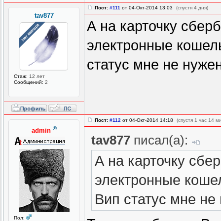
Пост:
#111
от 04-Окт-2014 13:03
(спустя 4 дня)
tav877
А на карточку сбер
электронные кошель
статус мне не нужен
Стаж:
12 лет
Сообщений:
2
Пост:
#112
от 04-Окт-2014 14:18
(спустя 1 час 14 м
®
admin
tav877
писал(а):
А на карточку сбе
электронные кошел
Вип статус мне не
Пол: