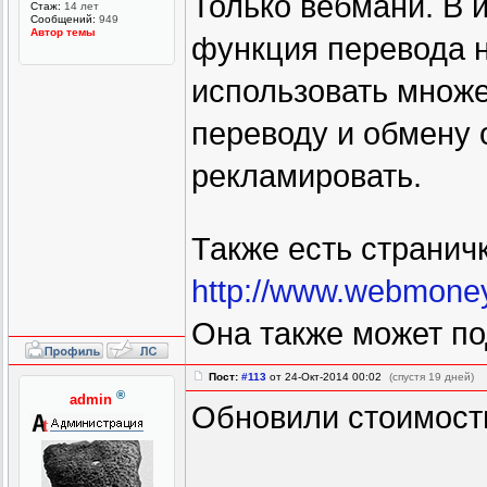
Только вебмани. В 
Стаж:
14 лет
Сообщений:
949
Автор темы
функция перевода н
использовать множе
переводу и обмену о
рекламировать.
Также есть странич
http://www.webmoney.
Она также может по
Пост:
#113
от 24-Окт-2014 00:02
(спустя 19 дней)
®
admin
Обновили стоимость