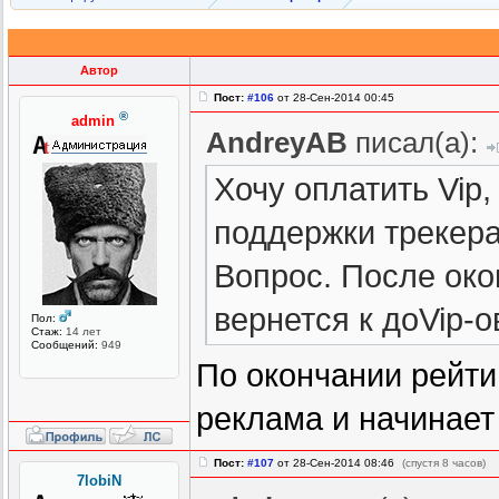
Автор
Пост:
#106
от 28-Сен-2014 00:45
®
admin
AndreyAB
писал(а):
Хочу оплатить Vip
поддержки трекера.
Вопрос. После око
вернется к доVip-
Пол:
Стаж:
14 лет
Сообщений:
949
По окончании рейти
реклама и начинает 
Пост:
#107
от 28-Сен-2014 08:46
(спустя 8 часов)
7lobiN