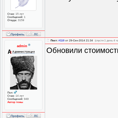
Стаж:
15 лет
Сообщений:
1
Откуда:
3159
Пост:
#110
от 29-Сен-2014 21:34
(спустя 1 день 4 ч
®
admin
Обновили стоимость
Пол:
Стаж:
14 лет
Сообщений:
949
Автор темы