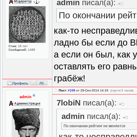
admin
писал(а):
По окончании рейт
как-то несправедли
ладно бы если до В
Стаж:
16 лет
Сообщений:
1488
а если он был, как 
оставлять его равн
грабёж!
Пост:
#108
от 28-Сен-2014 14:19
(спустя 5 часов)
®
admin
7lobiN
писал(а):
admin
писал(а):
По окончании рейтинг не меняется
как-то несправедл