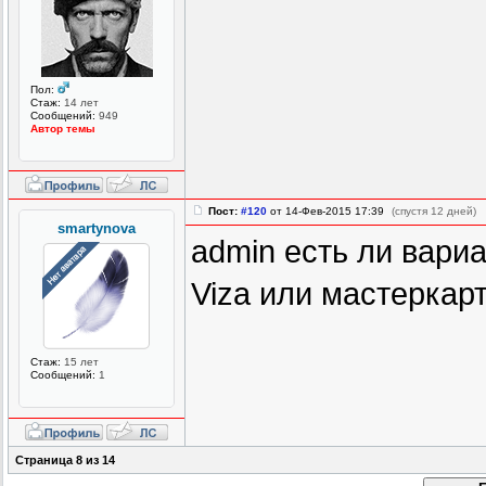
Пол:
Стаж:
14 лет
Сообщений:
949
Автор темы
Пост:
#120
от 14-Фев-2015 17:39
(спустя 12 дней)
smartynova
admin есть ли вариа
Viza или мастеркар
Стаж:
15 лет
Сообщений:
1
Страница
8
из
14