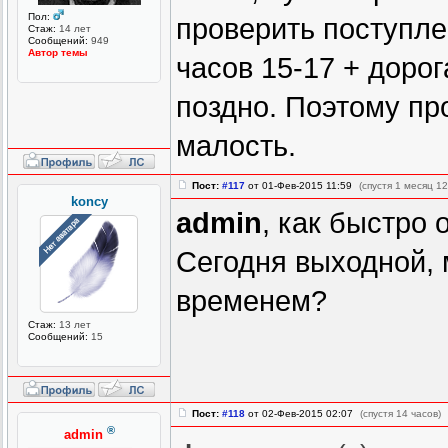
Пол:
проверить поступлен
Стаж:
14 лет
Сообщений:
949
Автор темы
часов 15-17 + доро
поздно. Поэтому пр
малость.
Пост:
#117
от 01-Фев-2015 11:59
(спустя 1 месяц 1
koncy
admin
, как быстро 
Сегодня выходной, 
временем?
Стаж:
13 лет
Сообщений:
15
Пост:
#118
от 02-Фев-2015 02:07
(спустя 14 часов)
®
admin