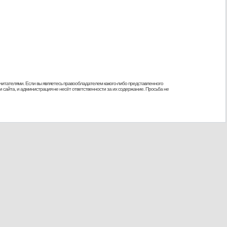
 читателями. Если вы являетесь правообладателем какого-либо представленного
 сайта, и администрация не несёт ответственности за их содержание. Просьба не