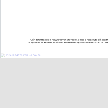
Сайт (torrent tracker) не предоставляет электронные версии произведений, а
материала и не желаете, чтобы ссылка на него находилась в нашем каталоге, св