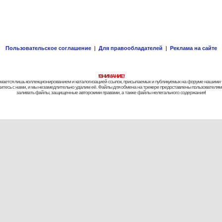
Пользовательское соглашение
|
Для правообладателей
|
Реклама на сайте
!ВНИМАНИЕ!
 занимается лишь коллекционированием и каталогизацией ссылок, присылаемых и публикуемых на форуме нашими
яжитесь с нами, и мы незамедлительно удалим её. Файлы для обмена на трекере предоставлены пользователями
заливать файлы, защищенные авторскими правами, а также файлы нелегального содержания!