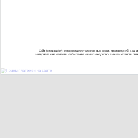
Сайт (torrent tracker) не предоставляет электронные версии произведений, а
материала и не желаете, чтобы ссылка на него находилась в нашем каталоге, св