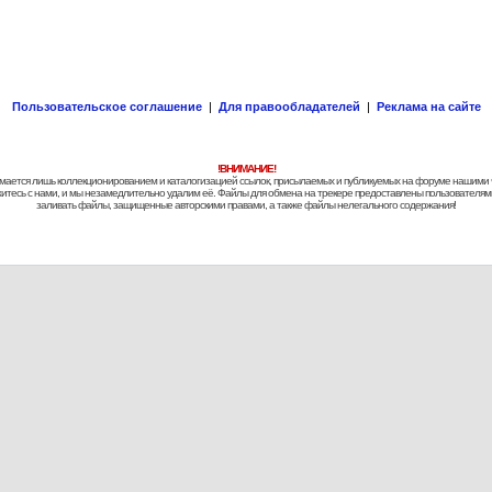
Пользовательское соглашение
|
Для правообладателей
|
Реклама на сайте
!ВНИМАНИЕ!
 занимается лишь коллекционированием и каталогизацией ссылок, присылаемых и публикуемых на форуме нашими
яжитесь с нами, и мы незамедлительно удалим её. Файлы для обмена на трекере предоставлены пользователями
заливать файлы, защищенные авторскими правами, а также файлы нелегального содержания!