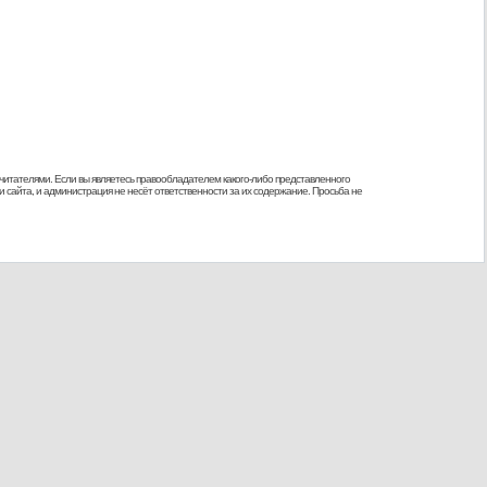
 читателями. Если вы являетесь правообладателем какого-либо представленного
 сайта, и администрация не несёт ответственности за их содержание. Просьба не