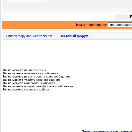
Показать сообщения:
Список форумов Alltorrents.net
Тестовый форум
Вы
не можете
начинать темы
Вы
не можете
отвечать на сообщения
Вы
не можете
редактировать свои сообщения
Вы
не можете
удалять свои сообщения
Вы
не можете
голосовать в опросах
Вы
не можете
прикреплять файлы к сообщениям
Вы
не можете
скачивать файлы
Пользовательское соглашени