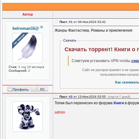
Автор
Пост:
#1
от 06-Ноя-2024 03:42
®
belroman16@
Жанры Фантастика, Романы и приключения
Скачать
Скачать торрент! Книги о 
Советуем установить VPN чтобы
скр
Стаж:
1 год 10 месяцев
Сайт не распространяет и не хран
Сообщений:
2
пользователями катало
Как скачиват
Пост:
#2
от 13-Ноя-2024 03:55
(спустя 7 дней)
Топик был перенесен из форума
Книги
в фору
admin