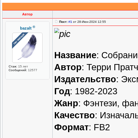
Автор
Пост:
#1
от 28-Июн-2024 12:55
®
bazalt
Название
: Собрани
Автор
: Терри Пратч
Стаж:
15 лет
Сообщений:
12577
Издательство
: Экс
Год
: 1982-2023
Жанр
: Фэнтези, фа
Качество
: Изначал
Формат
: FB2