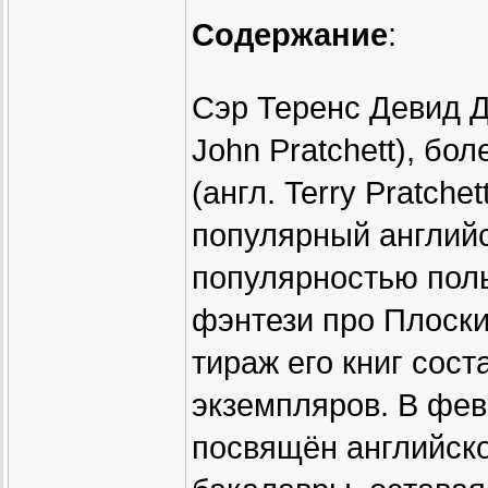
Содержание
:
Сэр Теренс Девид Дж
John Pratchett), бо
(англ. Terry Pratche
популярный англий
популярностью поль
фэнтези про Плоски
тираж его книг сос
экземпляров. В фев
посвящён английско