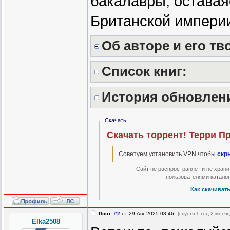
бакалавры, оставая
Британской импер
Об авторе и его тв
Список книг:
История обновлен
Скачать
Скачать торрент! Терри Пр
Советуем установить VPN чтобы
скр
Сайт не распространяет и не хран
пользователями катало
Как скачиват
Пост:
#2
от 29-Авг-2025 08:46
(спустя 1 год 2 месяц
Elka2508