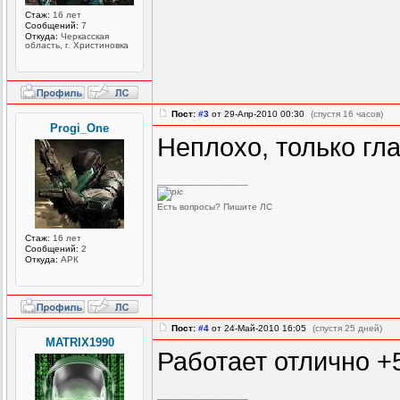
Стаж:
16 лет
Сообщений:
7
Откуда:
Черкасская
область, г. Христиновка
Пост:
#3
от 29-Апр-2010 00:30
(спустя 16 часов)
Progi_One
Неплохо, только гл
_________________
Есть вопросы? Пишите ЛС
Стаж:
16 лет
Сообщений:
2
Откуда:
АРК
Пост:
#4
от 24-Май-2010 16:05
(спустя 25 дней)
MATRIX1990
Работает отлично +
_________________