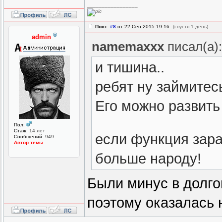
_________________
Пост:
#8
от 22-Сен-2015 19:16
(спустя 1 день)
®
admin
namemaxxx
писал(а)
и тишина..
ребят ну займитес
Его можно развить
Пол:
Стаж:
14 лет
если функция зараб
Сообщений:
949
Автор темы
больше народу!
Были минус в долг
поэтому оказалась 