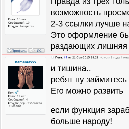
Правда из трех тол
возможность просмо
Стаж:
15 лет
2-3 ссылки лучше н
Сообщений:
10
Откуда:
Татарстан
Это оформление бы
раздающих лишняя р
Пост:
#7
от 21-Сен-2015 18:23
(спустя 3 года 4 мес
namemaxxx
и тишина..
ребят ну займитесь
Его можно развить
Пол:
Стаж:
11 лет
Сообщений:
4
Откуда:
дер.Разбегае
во
-> Москва
если функция зарабо
больше народу!