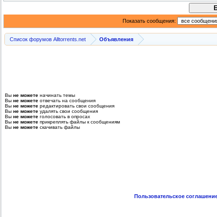
Показать сообщения:
Список форумов Alltorrents.net
Объявления
Вы
не можете
начинать темы
Вы
не можете
отвечать на сообщения
Вы
не можете
редактировать свои сообщения
Вы
не можете
удалять свои сообщения
Вы
не можете
голосовать в опросах
Вы
не можете
прикреплять файлы к сообщениям
Вы
не можете
скачивать файлы
Пользовательское соглашени