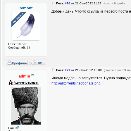
Пост:
#70
от 21-Сен-2022 11:29
(спустя 9 дней)
remont
Добрый день! Что-то ссылка из первого поста н
Стаж:
10 лет
Сообщений:
13
Пост:
#71
от 21-Сен-2022 13:09
(спустя 1 час 39 ми
®
admin
Иногда медленно загружается. Нужно подождать
http://alltorrents.net/donate.php
Пол: