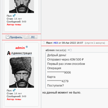
Пол:
Стаж:
14 лет
Сообщений:
949
Автор темы
Пост:
#63
от 08-Авг-2022 16:07
(спустя 1 минута)
®
admin
aGreen
писал(а):
Добрый день!
Отправил через ЮМ 500 ₽
Первый раз этим способом
Операция
**************9006
Карта
************4279
Поступили?
Пол:
на данный момент не было.
Стаж:
14 лет
Сообщений:
949
Автор темы