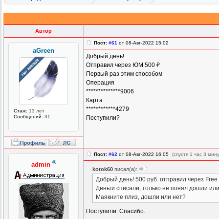
Автор
Пост:
#61
от 08-Авг-2022 15:02
aGreen
Добрый день!
Отправил через ЮМ 500 ₽
Первый раз этим способом
Операция
**************9006
Карта
************4279
Стаж:
13 лет
Сообщений:
31
Поступили?
Пост:
#62
от 08-Авг-2022 16:05
(спустя 1 час 3 мин
®
admin
kotok60
писал(а):
Добрый день! 500 руб. отправил через Free 
Деньги списали, только не понял дошли или 
Маякните плиз, дошли или нет?
Поступили. Спасибо.