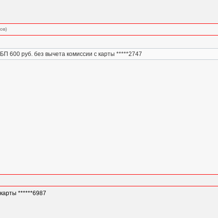
ов)
БП 600 руб. без вычета комиссии с карты *****2747
карты ******6987