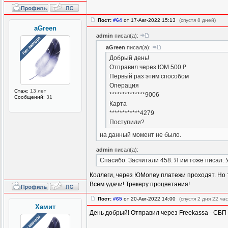
Пост:
#64
от 17-Авг-2022 15:13
(спустя 8 дней)
aGreen
admin
писал(а):
aGreen
писал(а):
Добрый день!
Отправил через ЮМ 500 ₽
Первый раз этим способом
Операция
Стаж:
13 лет
**************9006
Сообщений:
31
Карта
************4279
Поступили?
на данный момент не было.
admin
писал(а):
Спасибо. Засчитали 458. Я им тоже писал. У
Коллеги, через ЮMoney платежи проходят. Но т
Всем удачи! Трекеру процветания!
Пост:
#65
от 20-Авг-2022 14:00
(спустя 2 дня 22 час
Хамит
День добрый! Отправил через Freekassa - СБП 6