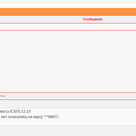
Сообщение
уты)
кассу (СБП) 12.15
нет (списались на карту ***8867).