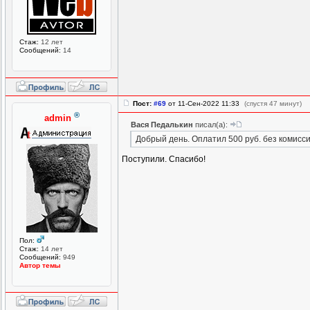
Стаж:
12 лет
Сообщений:
14
Пост:
#69
от 11-Сен-2022 11:33
(спустя 47 минут)
®
admin
Вася Педалькин
писал(а):
Добрый день. Оплатил 500 руб. без комисси
Поступили. Спасибо!
Пол:
Стаж:
14 лет
Сообщений:
949
Автор темы