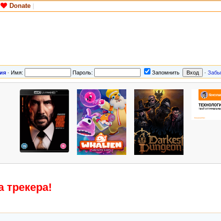
Donate
|
ия
·
Имя:
Пароль:
Запомнить
·
Забы
 трекера!