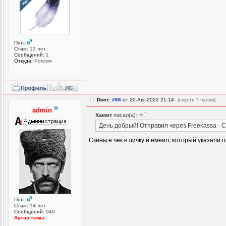
Пол:
Стаж:
12 лет
Сообщений:
1
Откуда:
Россия
Пост:
#66
от 20-Авг-2022 21:14
(спустя 7 часов)
®
admin
Хамит
писал(а):
День добрый! Отправил через Freekassa - С
Скиньте чек в личку и емеил, который указали 
Пол:
Стаж:
14 лет
Сообщений:
949
Автор темы