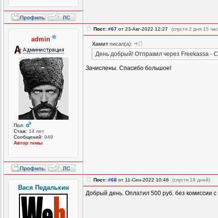
Пост:
#67
от 23-Авг-2022 12:27
(спустя 2 дня 15 час
®
admin
Хамит
писал(а):
День добрый! Отправил через Freekassa - С
Зачислены. Спасибо большое!
Пол:
Стаж:
14 лет
Сообщений:
949
Автор темы
Пост:
#68
от 11-Сен-2022 10:46
(спустя 18 дней)
Вася Педалькин
Добрый день. Оплатил 500 руб. без комиссии с 