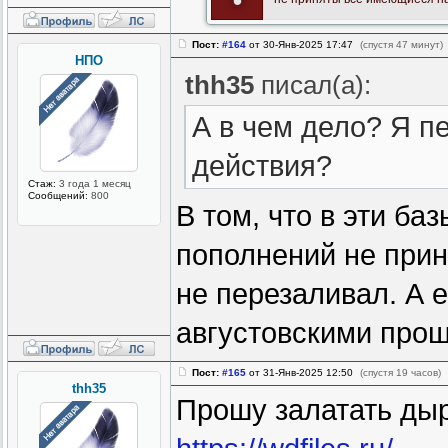
Пост:
#164
от 30-Янв-2025 17:47
(спустя 47 минут)
НПО
thh35
писал(а):
А в чем дело? Я п
действия?
Стаж:
3 года 1 месяц
Сообщений:
800
В том, что в эти баз
пополнений не прин
не перезаливал. А е
августовскими прош
Пост:
#165
от 31-Янв-2025 12:50
(спустя 19 часов)
thh35
Прошу залатать ды