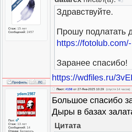
Здравствуйте.
Стаж:
15 лет
Прошу подлатать 
Сообщений:
2457
https://fotolub.com/-
Заранее спасибо!
https://wdfiles.ru/3v
Пост:
#158
от 27-Янв-2025 10:29
(спустя 14 часов)
ydem1987
Большое спасибо з
Дыры в базах залат
Пол:
Цитата
Стаж:
13 лет
Сообщений:
14
Откуда:
Беларусь