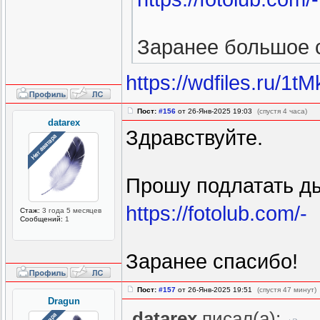
Заранее большое 
https://wdfiles.ru/1tM
Пост:
#156
от 26-Янв-2025 19:03
(спустя 4 часа)
datarex
Здравствуйте.
Прошу подлатать д
https://fotolub.com/-
Стаж:
3 года 5 месяцев
Сообщений:
1
Заранее спасибо!
Пост:
#157
от 26-Янв-2025 19:51
(спустя 47 минут)
Dragun
datarex
писал(а):