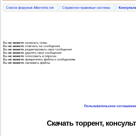
Список форумов Alltorrents.net
Справочно-правовые системы
Консульт
Вы
не можете
начинать темы
Вы
не можете
отвечать на сообщения
Вы
не можете
редактировать свои сообщения
Вы
не можете
удалять свои сообщения
Вы
не можете
голосовать в опросах
Вы
не можете
прикреплять файлы к сообщениям
Вы
не можете
скачивать файлы
Пользовательское соглашени
Скачать торрент, консуль