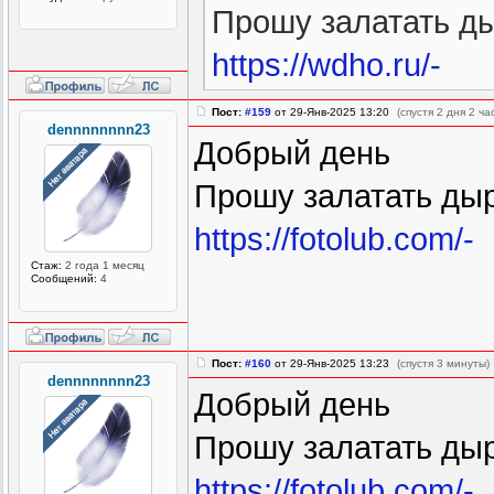
Прошу залатать ды
https://wdho.ru/-
Пост:
#159
от 29-Янв-2025 13:20
(спустя 2 дня 2 ча
dennnnnnnn23
Добрый день
Прошу залатать ды
https://fotolub.com/-
Стаж:
2 года 1 месяц
Сообщений:
4
Пост:
#160
от 29-Янв-2025 13:23
(спустя 3 минуты)
dennnnnnnn23
Добрый день
Прошу залатать дыр
https://fotolub.com/-