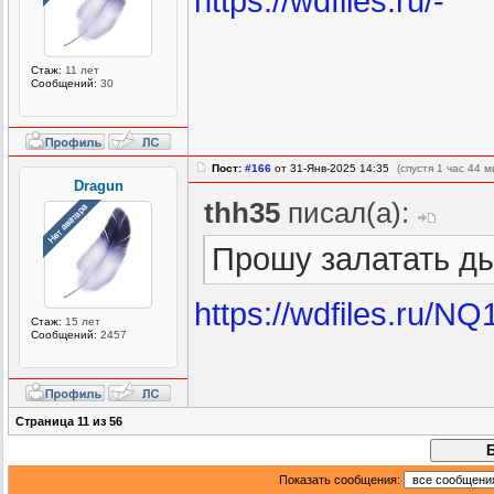
https://wdfiles.ru/-
Стаж:
11 лет
Сообщений:
30
Пост:
#166
от 31-Янв-2025 14:35
(спустя 1 час 44 
Dragun
thh35
писал(а):
Прошу залатать д
https://wdfiles.ru/NQ
Стаж:
15 лет
Сообщений:
2457
Страница
11
из
56
Показать сообщения: