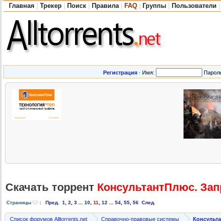
Главная
Трекер
Поиск
Правила
FAQ
Группы
Пользователи
|
|
|
|
|
|
|
Регистрация
·
Имя:
Парол
Скачать торрент
КонсультантП
люс. Зап
Страницы
:
Пред.
1
,
2
,
3
...
10
,
11
,
12
...
54
,
55
,
56
След.
Список форумов Alltorrents.net
Справочно-правовые системы
Консульт