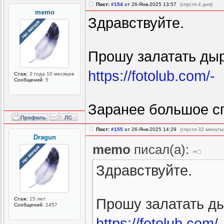
Пост:
#154
от 26-Янв-2025 13:57
(спустя 4 дня)
memo
Здравствуйте.
Прошу залатать ды
https://fotolub.com/-
Стаж:
2 года 10 месяцев
Сообщений:
5
Заранее большое с
Пост:
#155
от 26-Янв-2025 14:29
(спустя 32 минуты
Dragun
memo
писал(а):
Здравствуйте.
Стаж:
15 лет
Прошу залатать д
Сообщений:
2457
https://fotolub.com/-