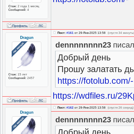
Стаж:
2 года 1 месяц
Сообщений:
4
Пост:
#161
от 29-Янв-2025 13:58
(спустя 34 минуты
Dragun
dennnnnnnn23
писал
Добрый день
Прошу залатать д
Стаж:
15 лет
https://fotolub.com/-
Сообщений:
2457
https://wdfiles.ru/29
Пост:
#162
от 29-Янв-2025 13:58
(спустя 26 секунд)
Dragun
dennnnnnnn23
писал
Добрый день