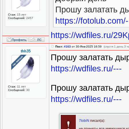
Прошу залатать ды
Стаж:
15 лет
https://fotolub.com/-
Сообщений:
2457
https://wdfiles.ru/29K
Пост:
#163
от 30-Янв-2025 16:59
(спустя 1 день 3 ч
thh35
Прошу залатать ды
https://wdfiles.ru/---
Прошу залатать ды
Стаж:
11 лет
Сообщений:
30
https://wdfiles.ru/---
!
7lobiN
писал(а):
не приняты все имеющиеся на