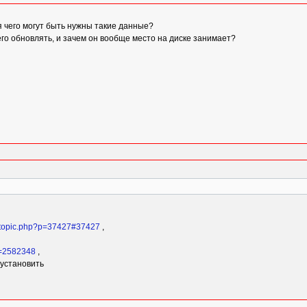
я чего могут быть нужны такие данные?
его обновлять, и зачем он вообще место на диске занимает?
viewtopic.php?p=37427#37427
,
?t=2582348
,
 установить