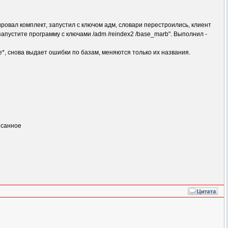
рировал комплект, запустил с ключом адм, словари перестроились, клиент
апустите программу с ключами /adm /reindex2 /base_marb". Выполнил -
se*, снова выдает ошибки по базам, меняются только их названия.
исанное