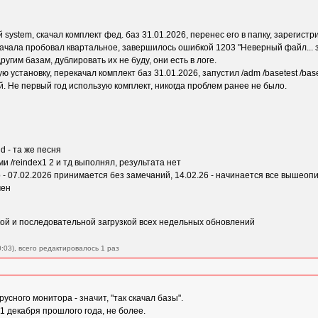
system, скачал комплект фед. баз 31.01.2026, перенес его в папку, зарегист
ачала пробовал квартальное, завершилось ошибкой 1203 "Неверный файл... з
гим базам, дублировать их не буду, они есть в логе.
 установку, перекачал комплект баз 31.01.2026, запустил /adm /basetest /ba
. Не первый год использую комплект, никогда проблем ранее не было.
d - та же песня
и /reindex1 2 и тд выполнял, результата нет
- 07.02.2026 принимается без замечаний, 14.02.26 - начинается все вышеоп
чен
ой и последовательной загрузкой всех недельных обновлений
:03), всего редактировалось 1 раз
усного монитора - значит, "так скачал базы".
31 декабря прошлого года, не более.