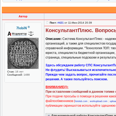
Автор
Пост:
#421
от 11-Июн-2014 20:39
®
7lobiN
КонсультантПлюс. Вопрос
Описание:
Система КонсультантПлюс - надежны
организаций, а также для специалистов госуда
справочной информации. "Технология ТОП: тво
юриста, специалиста бюджетной организации, 
страница, специальные подсказки и результат
Здесь обсуждаем работу СПС КонсультантП
Не флудить! Высказываться исключительно
Стаж:
16 лет
Прежде чем задать вопрос, прочитайте посл
Сообщений:
1488
решения. А также пользуйтесь поиском.
ВНИМАНИЕ(!):
При оставлении сообщений в данном топике
При подаче просьбы о помощи в решении какой
файлообменников (
fotolub.com
;
workupload.com
;
uploa
публикации скриншотов используйте здешню
Для нормальной работы КонсультантПлюс 