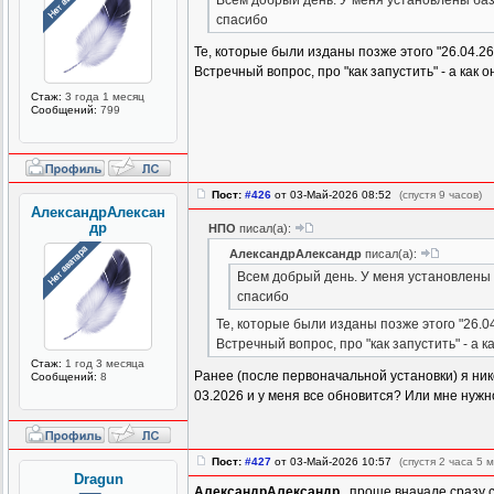
Всем добрый день. У меня установлены баз
спасибо
Те, которые были изданы позже этого "26.04.26
Встречный вопрос, про "как запустить" - а как
Стаж:
3 года 1 месяц
Сообщений:
799
Пост:
#426
от 03-Май-2026 08:52
(спустя 9 часов)
АлександрАлексан
др
НПО
писал(а):
АлександрАлександр
писал(а):
Всем добрый день. У меня установлены 
спасибо
Те, которые были изданы позже этого "26.04
Встречный вопрос, про "как запустить" - а 
Стаж:
1 год 3 месяца
Ранее (после первоначальной установки) я ник
Сообщений:
8
03.2026 и у меня все обновится? Или мне нужно
Пост:
#427
от 03-Май-2026 10:57
(спустя 2 часа 5 
Dragun
АлександрАлександр
, проще вначале сразу 