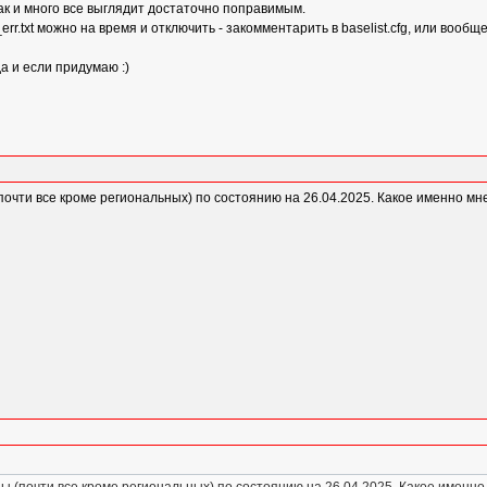
 так и много все выглядит достаточно поправимым.
err.txt можно на время и отключить - закомментарить в baselist.cfg, или вообщ
да и если придумаю :)
очти все кроме региональных) по состоянию на 26.04.2025. Какое именно мн