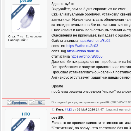
pest89
Здравствуйте.
Выручайте, сам за 3 дня справиться не смог.
Скачал актуальные оболочки, установил свежий 
запустился. Начал накатывать обновления - сн
затем идентичные ошибки стали сыпаться по дру
Снес клиент и базы полностью, выполнил чистую
Обновления не принимает, выпадает с ошибкой
Стаж:
7 лет 11 месяцев
Сообщений:
3
Файлы анализа
https://wdho.ru/8c02
cons_err
https://wdho.ru/8c03
cons_log
https://wdho.ru/8c04
статистика
https://wdho.ru/8c05
Диск ssd, битых разделов нет, пробовал и на hd
Все требования о запуске приложения с ключам
Пробовал устанавливать обновления поэтапно 
Антивирус отсутствует, защитник винды отклю
Update
проблема решена очередной "чистой" установк
Последний раз редактировалось: pest89 (2026-05-03 00
Пост:
#423
от 02-Май-2026 14:47
(спустя 2 минуты)
НПО
pest89
,
Если это не происки слишком активного антивир
"Статистика", по всему - это состояние баз на 