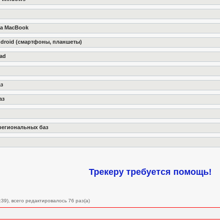
и
на MacBook
ndroid (смартфоны, планшеты)
Pad
з
аз
региональных баз
Трекеру требуется помощь!
39), всего редактировалось 76 раз(а)