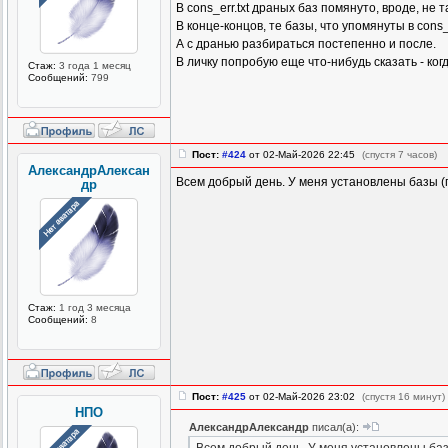
В cons_err.txt драных баз помянуто, вроде, не
В конце-концов, те базы, что упомянуты в cons_
А с дранью разбираться постепенно и после.
В личку попробую еще что-нибудь сказать - ког
Стаж:
3 года 1 месяц
Сообщений:
799
Пост:
#424
от 02-Май-2026 22:45
(спустя 7 часов)
АлександрАлексан
Всем добрый день. У меня установлены базы (п
др
Стаж:
1 год 3 месяца
Сообщений:
8
Пост:
#425
от 02-Май-2026 23:02
(спустя 16 минут)
НПО
АлександрАлександр
писал(а):