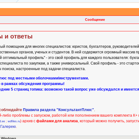
Сообщение
ы и ответы
й помощник для многих специалистов: юристов, бухгалтеров, руководителе
рственных органов, ученых и студентов. В ней содержится огромный массив п
й оптимальный профиль" - это свой профиль для каждого пользователя: бухга
специалиста по закупкам, а также универсальный. Свой профиль - это старто
ы поиска, настроенные под задачи специалиста.
люс под местными оболочками/инструментами.
 в рамках обсуждения программы!
едние 5 страниц топика: возможно такой вопрос уже обсуждался и имеетс
 соблюдайте
Правила раздела "КонсультантПлюс"
.
-либо проблемы с запуском, работой или пополнением вашего комплекта К+
) архив с
файлами для анализа
, который можно получить, запуст
d.ee
;
wdfiles.ru
ю
Галерею
.
в Windows