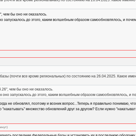
ы (почти все кроме региональных) по состоянию на 26.04.2025. Какое именно
", чем бы оно ни оказалось.
 оно запускалось до этого, каким волшебным образом самообновлялось, и почему
базы (почти все кроме региональных) по состоянию на 26.04.2025. Какое име
.26", чем бы оно ни оказалось.
как оно запускалось до этого, каким волшебным образом самообновлялось, и поч
огда не обновлял, поэтому и возник вопрос...Теперь я правильно понимаю, ч
 "накатывать" множество обновлений друг за другом? Если нужно "накатывать"
минут)
скачать последние федеральные базы и установить их в последнюю оболочку