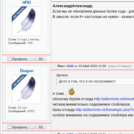
НПО
АлександрАлександр
,
Если мы не обновляем данные более года - дл
В смысле: если К+ настолько не нужен - зачем 
Стаж:
3 года 1 месяц
Сообщений:
799
Пост:
#430
от 03-Май-2026 12:00
(спустя 5 минут)
Dragun
Цитата
Дело в том, что я не программист..
я тоже ...
оболочку берём отсюда
http://alltorrents.net/
читаем внимательно содержимое спойлеров ,
Стаж:
15 лет
базы отсюда
http://alltorrents.net/viewtopic.php
Сообщений:
2455
особое внимание на содержимое спойлера как