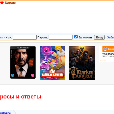
Donate
|
ия
·
Имя:
Пароль:
Запомнить
·
Забы
просы и ответы
антПлюс