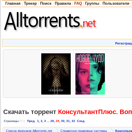
Главная
Трекер
Поиск
Правила
FAQ
Группы
Пользователи
|
|
|
|
|
|
|
Регистрац
Скачать торрент
КонсультантП
люс. Во
Страницы
:
Пред.
1
,
2
,
3
...
28
,
29
,
30
,
31
,
32
След.
Список форумов Alltorrents.net
Справочно-правовые системы
Консульт