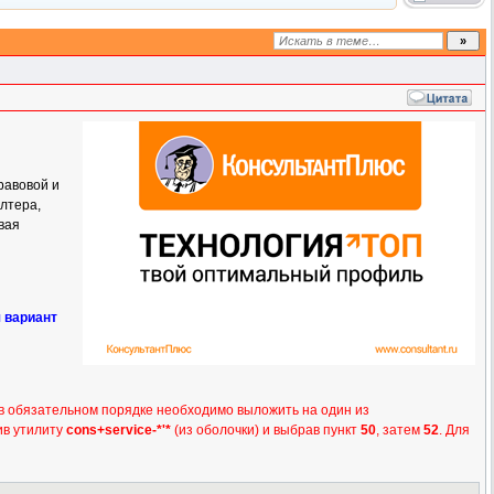
й
равовой и
лтера,
вая
я вариант
 в обязательном порядке необходимо выложить на один из
ив утилиту
cons+service-*'*
(из оболочки) и выбрав пункт
50
, затем
52
. Для